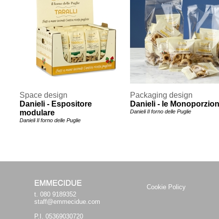
Space design
Packaging design
Danieli - Espositore
Danieli - le Monoporzion
modulare
Danieli Il forno delle Puglie
Danieli Il forno delle Puglie
Cookie Policy
t. 080 9189352
staff@emmecidue.com
P.I. 05369030720